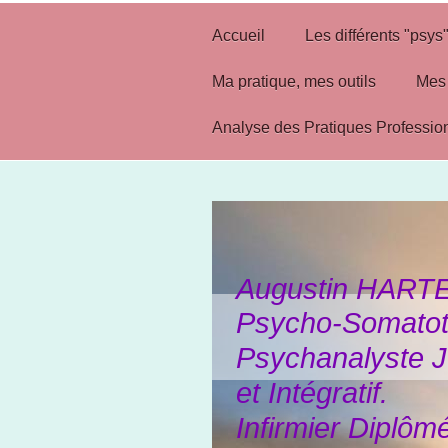
Accueil
Les différents "psys
Ma pratique, mes outils
Mes 
Analyse des Pratiques Professio
Augustin HART
Psycho-Somatot
Psychanalyste 
et Intégratif.
Infirmier Diplôm