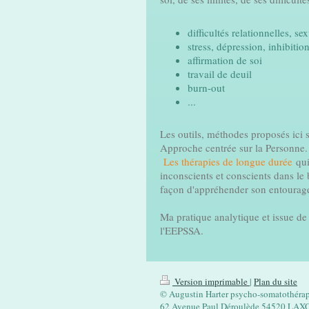
difficultés relationnelles, se
stress, dépression, inhibitio
affirmation de soi
travail de deuil
burn-out
...
Les outils, méthodes proposés ici s
Approche centrée sur la Personne.
Les thérapies de longue durée
qu
inconscients et conscients dans le 
façon d'appréhender son entourage
Ma pratique analytique et issue de
l'EEPSSA.
Version imprimable
|
Plan du site
© Augustin Harter psycho-somatothérap
62 Avenue Paul Déroulède 54520 LAX