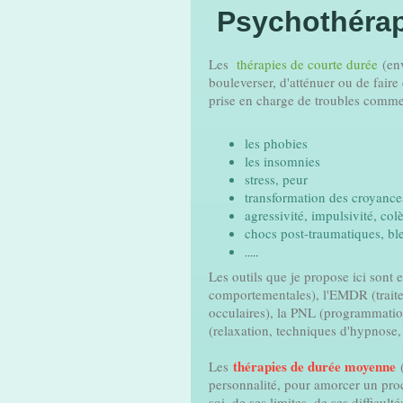
Psychothérap
Les
thérapies de courte durée
(env
bouleverser, d'atténuer ou de faire
prise en charge de troubles comme
les phobies
les insomnies
stress, peur
transformation des croyance
agressivité, impulsivité, co
chocs post-traumatiques, bl
.....
Les outils que je propose ici sont 
comportementales), l'EMDR (trait
occulaires), la PNL (programmation
(relaxation, techniques d'hypnose,
thérapies de durée moyenne
Les
(
personnalité, pour amorcer un pr
soi, de ses limites, de ses difficult