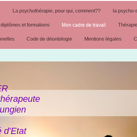
"
La psychothérapie, pour qui, comment??
la psycho-
diplômes et formations
Mon cadre de travail
Thérapie
nnelles
Code de déontologie
Mentions légales
C
ER
hérapeute
Jungien
é d'Etat