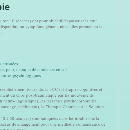
ie
iron 10 séances) ont pour objectif d'apaiser sans tout
 disparaître un symptôme gênant, ainsi elles permettent la
:
s erronées
lère, peur, manque de confiance en soi
essures psychologiques
essentiellement issues de: la TCC (Thérapies cognitives et
ement du choc post-traumatique par les mouvements
 neuro-linguistique), les thérapies psychocorporelles
 massage, méditation), la Thérapie Centrée sur la Solution.
40 à 60 séances) sont indiquées dans les troubles de la
ocessus de changement pour une meilleure connaissance de
és et ressources: